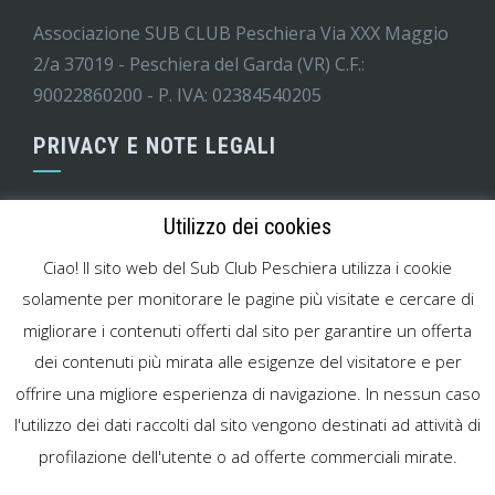
Associazione SUB CLUB Peschiera Via XXX Maggio
2/a 37019 - Peschiera del Garda (VR) C.F.:
90022860200 - P. IVA: 02384540205
PRIVACY E NOTE LEGALI
Informativa GDPR
Utilizzo dei cookies
Codice di condotta minori
Ciao! Il sito web del Sub Club Peschiera utilizza i cookie
Modello MOG attività sportiva
solamente per monitorare le pagine più visitate e cercare di
migliorare i contenuti offerti dal sito per garantire un offerta
Cookies Policy
dei contenuti più mirata alle esigenze del visitatore e per
Note legali
offrire una migliore esperienza di navigazione. In nessun caso
l'utilizzo dei dati raccolti dal sito vengono destinati ad attività di
profilazione dell'utente o ad offerte commerciali mirate.
WordPress Theme
|
Square
by HashThemes