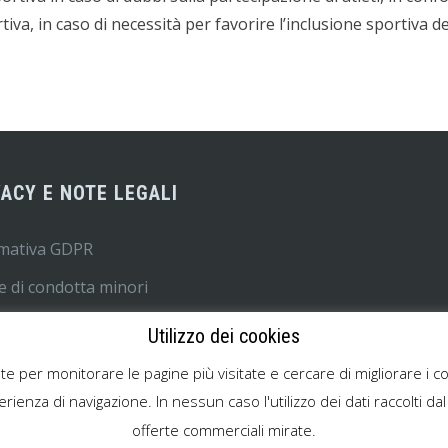
tiva, in caso di necessità per favorire l’inclusione sportiva degl
VACY E NOTE LEGALI
rmativa GDPR
e di condotta minori
lo MOG attività sportiva
Utilizzo dei cookies
es Policy
te per monitorare le pagine più visitate e cercare di migliorare i co
legali
rienza di navigazione. In nessun caso l'utilizzo dei dati raccolti dal
offerte commerciali mirate.