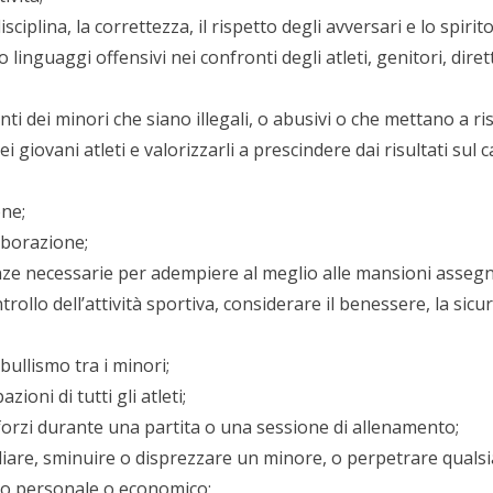
isciplina, la correttezza, il rispetto degli avversari e lo spir
nguaggi offensivi nei confronti degli atleti, genitori, dirett
 dei minori che siano illegali, o abusivi o che mettano a risc
i giovani atleti e valorizzarli a prescindere dai risultati s
one;
laborazione;
e necessarie per adempiere al meglio alle mansioni assegnat
rollo dell’attività sportiva, considerare il benessere, la sicurez
bullismo tra i minori;
zioni di tutti gli atleti;
 sforzi durante una partita o una sessione di allenamento;
iare, sminuire o disprezzare un minore, o perpetrare qualsi
to personale o economico;