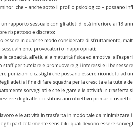
minori che – anche sotto il profilo psicologico – possano in
e un rapporto sessuale con gli atleti di età inferiore ai 18 
e rispettoso e discreto;
no essere in qualche modo considerate di sfruttamento, mal
ti sessualmente provocatori o inappropriati;
lle capacità, all’età, alla maturità fisica ed emotiva, all’esperie
o staff per tutelare e promuovere gli interessi e il benessere 
gere punizioni o castighi che possano essere ricondotti ad un
gli atleti al fine di fare squadra per la crescita e la tutela dei
tamente sorvegliati e che le gare e le attività in trasferta s
enessere degli atleti costituiscano obiettivo primario rispetto
i lavoro e le attività in trasferta in modo tale da minimizzare i 
 luoghi particolarmente sensibili i quali devono essere sorvegl