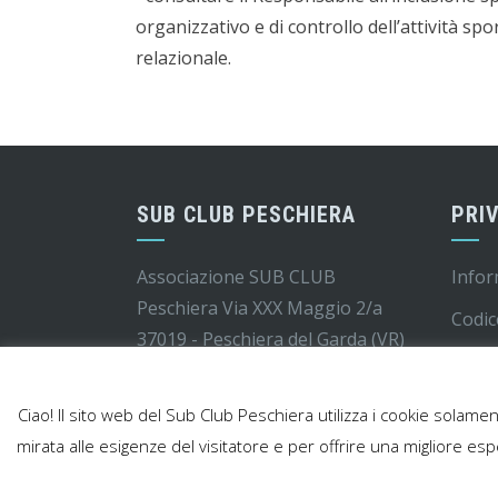
organizzativo e di controllo dell’attività spor
relazionale.
SUB CLUB PESCHIERA
PRI
Associazione SUB CLUB
Info
Peschiera Via XXX Maggio 2/a
Codic
37019 - Peschiera del Garda (VR)
Model
C.F.: 90022860200 - P. IVA:
02384540205
Cooki
Ciao! Il sito web del Sub Club Peschiera utilizza i cookie solamen
Note 
mirata alle esigenze del visitatore e per offrire una migliore espe