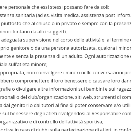
attere personale che essi stessi possano fare da soli;
stenza sanitaria (ad es. visita medica, assistenza post infortu
iuttosto che al chiuso o in privato e sempre con la presenza 
minori lontano da altri soggetti;
adeguata supervisione nel corso delle attività e, al termine d
prio genitore o da una persona autorizzata, qualora i mino
ente e senza la presenza di un adulto. Ogni autorizzazione 
ale sull’atleta minore;
nappropriata, non coinvolgere i minori nelle conversazioni pr
bbero compromettere il loro benessere o causare loro dann
rafie o divulgare altre informazioni sui bambini e sui ragazz
ersonali o del club/organizzazione, siti web, strumenti di com
a dai genitori o dai tutori al fine di poter conservare e/o uti
e sul benessere degli atleti rivolgendosi al Responsabile cont
anizzativo e di controllo dell’attività sportiva;
portiva in caso di dubbi sulla partecipazione di atleti, in co