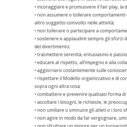
• incoraggiare e promuovere il fair play, la d
• non assumere o tollerare comportamenti o li
altro soggetto coinvolto nelle attività;
• non tollerare o partecipare a comportamenti
• sostenere e applaudire sempre gli sforzi de
del divertimento;
• trasmettere serenità, entusiasmo e passi
• educare al rispetto, all’impegno e alla col
• aggiornarsi costantemente sulle conoscenz
• rispettare il Modello organizzativo e di cont
sopra ogni altra cosa;
• combattere e prevenire qualsiasi forma di 
• ascoltare i bisogni, le richieste, le preoccupa
• non umiliare o sminuire gli atleti o i loro
• non agire in modo da far vergognare, umil
• non sfruttare un minore per un tornacon