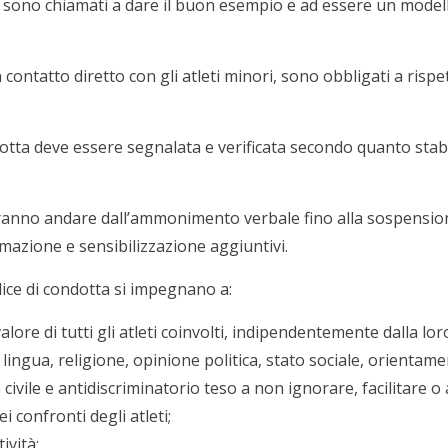
e, sono chiamati a dare il buon esempio e ad essere un modello 
 contatto diretto con gli atleti minori, sono obbligati a rispe
otta deve essere segnalata e verificata secondo quanto stabi
tranno andare dall’ammonimento verbale fino alla sospension
azione e sensibilizzazione aggiuntivi.
dice di condotta si impegnano a:
il valore di tutti gli atleti coinvolti, indipendentemente dalla lo
, lingua, religione, opinione politica, stato sociale, orientam
civile e antidiscriminatorio teso a non ignorare, facilitare o
 confronti degli atleti;
ività;