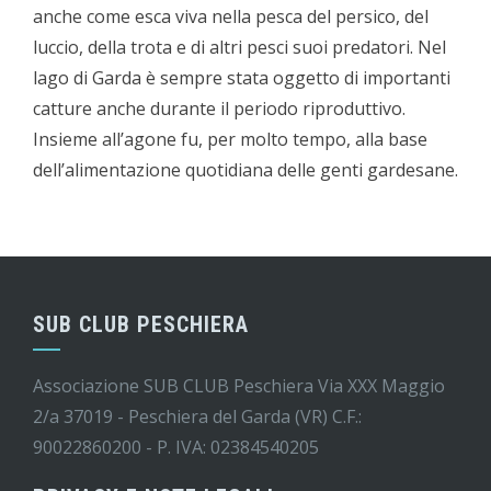
anche come esca viva nella pesca del persico, del
luccio, della trota e di altri pesci suoi predatori. Nel
lago di Garda è sempre stata oggetto di importanti
catture anche durante il periodo riproduttivo.
Insieme all’agone fu, per molto tempo, alla base
dell’alimentazione quotidiana delle genti gardesane.
SUB CLUB PESCHIERA
Associazione SUB CLUB Peschiera Via XXX Maggio
2/a 37019 - Peschiera del Garda (VR) C.F.:
90022860200 - P. IVA: 02384540205