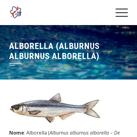
Skip
to
content
ALBORELLA (ALBURNUS
ALBURNUS ALBORELLA)
Nome
: Alborella (
Alburnus alburnus alborella
–
De