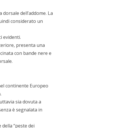
a dorsale dell’addome. La
quindi considerato un
i evidenti.
nteriore, presenta una
uncinata con bande nere e
rsale.
o nel continente Europeo
.
tuttavia sia dovuta a
esenza è segnalata in
della “peste dei