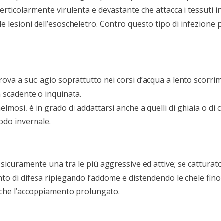
rticolarmente virulenta e devastante che attacca i tessuti int
 le lesioni dell’esoscheletro. Contro questo tipo di infezione
ova a suo agio soprattutto nei corsi d’acqua a lento scorrim
à scadente o inquinata.
lmosi, è in grado di addattarsi anche a quelli di ghiaia o di 
odo invernale.
 sicuramente una tra le più aggressive ed attive; se cattura
to di difesa ripiegando l’addome e distendendo le chele fino
anche l’accoppiamento prolungato.