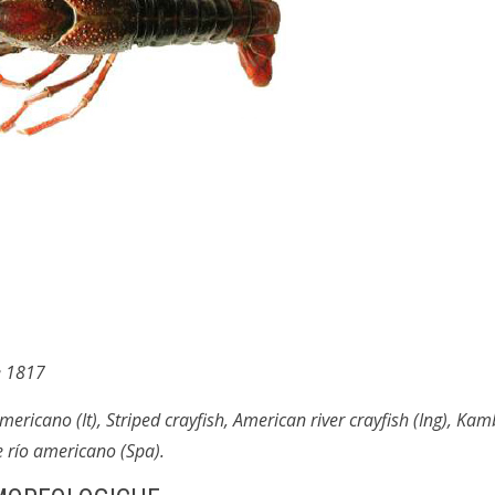
e 1817
ricano (It), Striped crayfish, American river crayfish (Ing), Kam
e río americano (Spa).