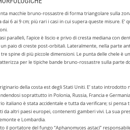
MORFOLOGICHE
enta macchie bruno-rossastre di forma triangolare sulla zon
dai 6 ai 9 cm; più rari i casi in cui supera queste misure. E’ 
oni.
si paralleli, l’apice è liscio e privo di cresta mediana con dent
a un paio di creste post-orbitali. Lateralmente, nella parte a
tre spine di più piccole dimensioni. Le punta delle chele è 
atterizza per le tipiche bande bruno-rossastre sulla parte do
ginario della costa est degli Stati Uniti. E’ stato introdott
fondendosi soprattutto in Polonia, Russia, Francia e Germania
io italiano è stata accidentale e tutta da verificare; si pensa 
i da altri paesi europei, contenenti gamberi vivi. La sua pr
iemonte e Lombardia.
o il portatore del fungo “Aphanomyces astaci” responsabile 