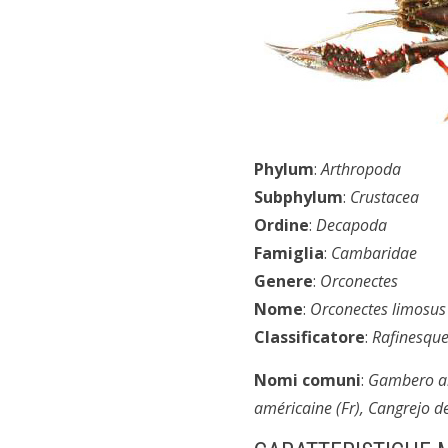
Phylum
:
Arthropoda
Subphylum
:
Crustacea
Ordine
:
Decapoda
Famiglia
:
Cambaridae
Genere
:
Orconectes
Nome
:
Orconectes limosus
Classificatore
:
Rafinesqu
Nomi comuni
:
Gambero ame
américaine (Fr), Cangrejo d