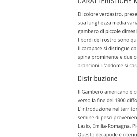
CARATTERISTICHE 
Di colore verdastro, pres
sua lunghezza media varia 
gambero di piccole dimesi
I bordi del rostro sono qua
Il carapace si distingue d
spina prominente e due o 
arancioni. L’addome si car
Distribuzione
Il Gambero americano è ori
verso la fine del 1800 dif
L’introduzione nel territor
semine di pesci provenient
Lazio, Emilia-Romagna, P
Questo decapode è ritenut