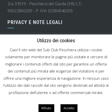
2/a 37019 - Peschiera del Garda (VR) C.F.:
90022860200 - P. IVA: 02384540205
PRIVACY E NOTE LEGALI
Informativa GDPR
Utilizzo dei cookies
Codice di condotta minori
Ciao! Il sito web del Sub Club Peschiera utilizza i cookie
Modello MOG attività sportiva
solamente per monitorare le pagine più visitate e cercare di
migliorare i contenuti offerti dal sito per garantire un offerta
Cookies Policy
dei contenuti più mirata alle esigenze del visitatore e per
Note legali
offrire una migliore esperienza di navigazione. In nessun caso
l'utilizzo dei dati raccolti dal sito vengono destinati ad attività di
profilazione dell'utente o ad offerte commerciali mirate.
WordPress Theme
|
Square
by HashThemes
Rifiuto
Accetto