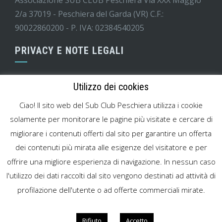
2/a 37019 - Peschiera del Garda (VR) C.F.:
90022860200 - P. IVA: 02384540205
PRIVACY E NOTE LEGALI
Informativa GDPR
Utilizzo dei cookies
Codice di condotta minori
Ciao! Il sito web del Sub Club Peschiera utilizza i cookie
Modello MOG attività sportiva
solamente per monitorare le pagine più visitate e cercare di
migliorare i contenuti offerti dal sito per garantire un offerta
Cookies Policy
dei contenuti più mirata alle esigenze del visitatore e per
Note legali
offrire una migliore esperienza di navigazione. In nessun caso
l'utilizzo dei dati raccolti dal sito vengono destinati ad attività di
profilazione dell'utente o ad offerte commerciali mirate.
WordPress Theme
|
Square
by HashThemes
Rifiuto
Accetto