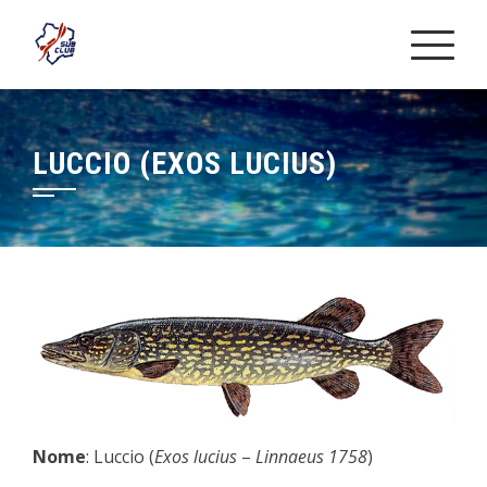
Skip
to
content
LUCCIO (EXOS LUCIUS)
Nome
: Luccio (
Exos lucius
–
Linnaeus 1758
)