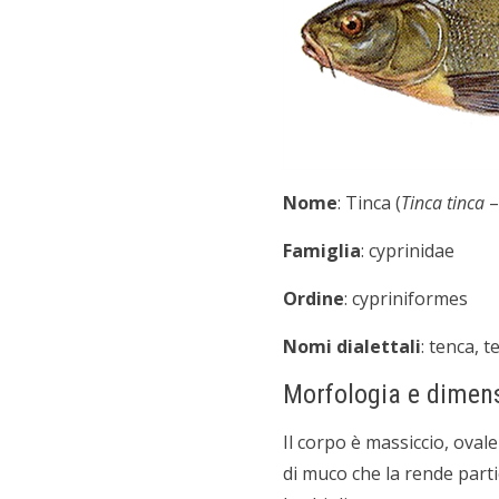
Nome
: Tinca (
Tinca tinca
Famiglia
: cyprinidae
Ordine
: cypriniformes
Nomi dialettali
: tenca, t
Morfologia e dimen
Il corpo è massiccio, oval
di muco che la rende parti