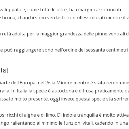
viluppata e, come tutte le altre, ha i margini arrotondati.
bruna, i fianchi sono verdastri con riflessi dorati mentre il v
e in età adulta per la maggior grandezza delle pinne ventral
e può raggiungere sono nell’ordine dei sessanta centimetri
tat
 parte dell’Europa, nell’Asia Minore mentre è stata recentem
tralia. In Italia la specie è autoctona e diffusa praticamente 
passato molto presente, oggi invece questa specie sta soffre
si ricchi di alghe e di limo. Di indole tranquilla è molto attiva
ngo rallentando al minimo le funzioni vitali, cadendo in una 