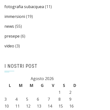
fotografia subacquea
(11)
immersioni
(19)
news
(55)
presepe
(6)
video
(3)
I NOSTRI POST
Agosto 2026
L
M
M
G
V
S
D
1
2
3
4
5
6
7
8
9
10
11
12
13
14
15
16