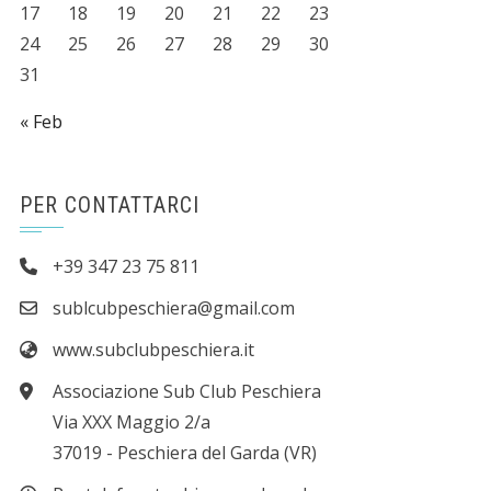
17
18
19
20
21
22
23
24
25
26
27
28
29
30
31
« Feb
PER CONTATTARCI
+39 347 23 75 811
sublcubpeschiera@gmail.com
www.subclubpeschiera.it
Associazione Sub Club Peschiera
Via XXX Maggio 2/a
37019 - Peschiera del Garda (VR)