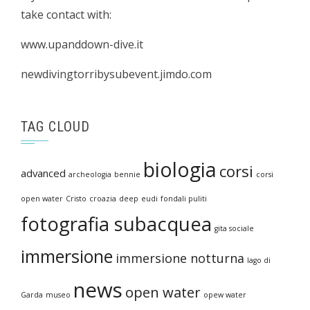
take contact with:
www.upanddown-dive.it
newdivingtorribysubevent.jimdo.com
TAG CLOUD
biologia
corsi
advanced
archeologia
bennie
corsi
open water
Cristo
croazia
deep
eudi
fondali puliti
fotografia subacquea
gita sociale
immersione
immersione notturna
lago di
news
open water
Garda
museo
opew water