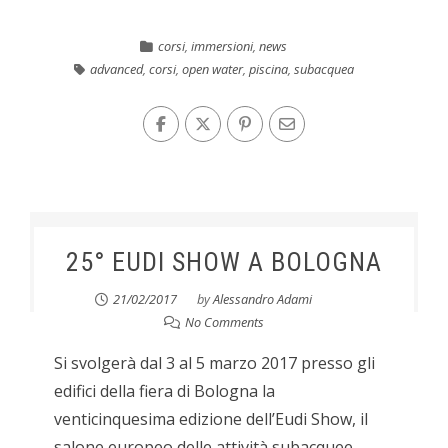
corsi
,
immersioni
,
news
advanced
,
corsi
,
open water
,
piscina
,
subacquea
25° EUDI SHOW A BOLOGNA
21/02/2017
by
Alessandro Adami
No Comments
Si svolgerà dal 3 al 5 marzo 2017 presso gli
edifici della fiera di Bologna la
venticinquesima edizione dell’Eudi Show, il
salone europeo delle attività subacquee.