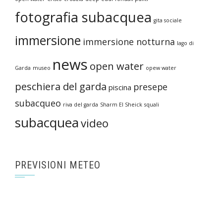
fotografia subacquea
gita sociale
immersione
immersione notturna
lago di
news
open water
Garda
museo
opew water
peschiera del garda
presepe
piscina
subacqueo
riva del garda
Sharm El Sheick
squali
subacquea
video
PREVISIONI METEO