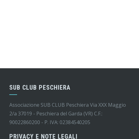
SUB CLUB PESCHIERA
Associazione SUB CLUB Peschiera Via XXX Maggio
2/a 37019 - Peschiera del Garda (VR) C.F.:
90022860200 - P. IVA: 02384540205
PRIVACY E NOTE LEGALI