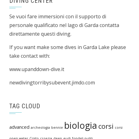
DIVING CENTER
Se vuoi fare immersioni con il supporto di
personale qualificato nel lago di Garda contatta
direttamente questi diving.
If you want make some dives in Garda Lake please
take contact with:
www.upanddown-dive.it
newdivingtorribysubevent.jimdo.com
TAG CLOUD
biologia
corsi
advanced
archeologia
bennie
corsi
open water
Cristo
croazia
deep
eudi
fondali puliti