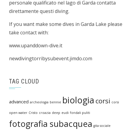
personale qualificato nel lago di Garda contatta
direttamente questi diving.
If you want make some dives in Garda Lake please
take contact with:
www.upanddown-dive.it
newdivingtorribysubevent.jimdo.com
TAG CLOUD
biologia
corsi
advanced
archeologia
bennie
corsi
open water
Cristo
croazia
deep
eudi
fondali puliti
fotografia subacquea
gita sociale