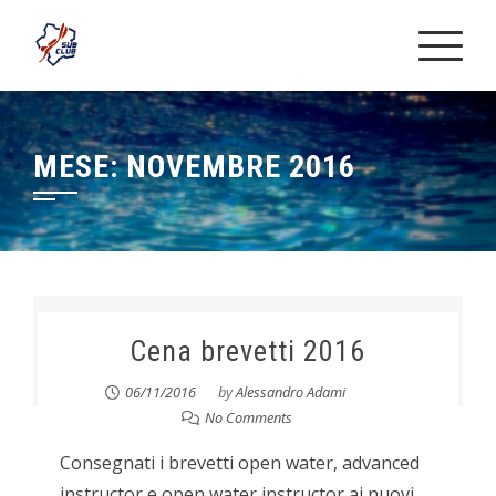
Skip
to
content
MESE:
NOVEMBRE 2016
Cena brevetti 2016
06/11/2016
by
Alessandro Adami
No Comments
Consegnati i brevetti open water, advanced
instructor e open water instructor ai nuovi