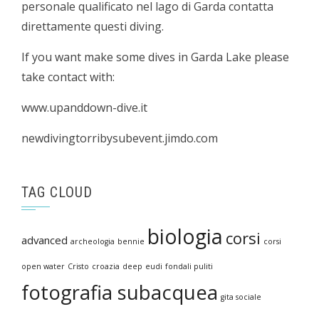
personale qualificato nel lago di Garda contatta
direttamente questi diving.
If you want make some dives in Garda Lake please
take contact with:
www.upanddown-dive.it
newdivingtorribysubevent.jimdo.com
TAG CLOUD
biologia
corsi
advanced
archeologia
bennie
corsi
open water
Cristo
croazia
deep
eudi
fondali puliti
fotografia subacquea
gita sociale