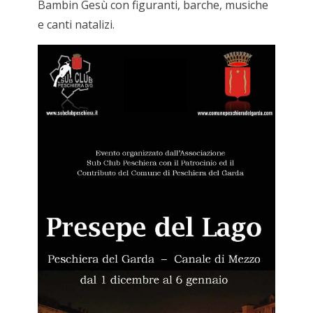
Bambin Gesù con figuranti, barche, musiche
e canti natalizi.