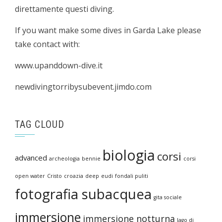
direttamente questi diving.
If you want make some dives in Garda Lake please
take contact with:
www.upanddown-dive.it
newdivingtorribysubevent.jimdo.com
TAG CLOUD
biologia
corsi
advanced
archeologia
bennie
corsi
open water
Cristo
croazia
deep
eudi
fondali puliti
fotografia subacquea
gita sociale
immersione
immersione notturna
lago di