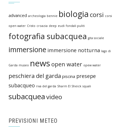
biologia
corsi
advanced
archeologia
bennie
corsi
open water
Cristo
croazia
deep
eudi
fondali puliti
fotografia subacquea
gita sociale
immersione
immersione notturna
lago di
news
open water
Garda
museo
opew water
peschiera del garda
presepe
piscina
subacqueo
riva del garda
Sharm El Sheick
squali
subacquea
video
PREVISIONI METEO