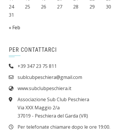
24
25
26
27
28
29
30
31
« Feb
PER CONTATTARCI
+39 347 23 75 811
sublcubpeschiera@gmail.com
www.subclubpeschiera.it
Associazione Sub Club Peschiera
Via XXX Maggio 2/a
37019 - Peschiera del Garda (VR)
Per telefonate chiamare dopo le ore 19:00.