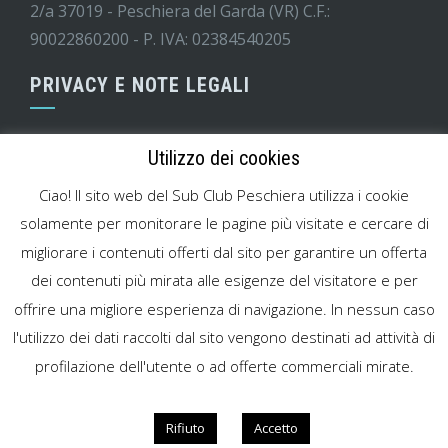
2/a 37019 - Peschiera del Garda (VR) C.F.:
90022860200 - P. IVA: 02384540205
PRIVACY E NOTE LEGALI
Informativa GDPR
Utilizzo dei cookies
Codice di condotta minori
Ciao! Il sito web del Sub Club Peschiera utilizza i cookie
Modello MOG attività sportiva
solamente per monitorare le pagine più visitate e cercare di
migliorare i contenuti offerti dal sito per garantire un offerta
Cookies Policy
dei contenuti più mirata alle esigenze del visitatore e per
Note legali
offrire una migliore esperienza di navigazione. In nessun caso
l'utilizzo dei dati raccolti dal sito vengono destinati ad attività di
profilazione dell'utente o ad offerte commerciali mirate.
WordPress Theme
|
Square
by HashThemes
Rifiuto
Accetto