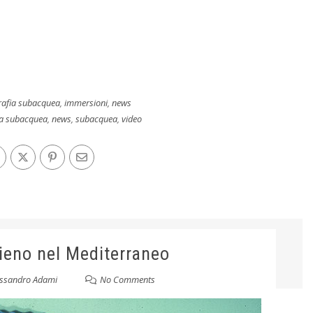
rafia subacquea
,
immersioni
,
news
ia subacquea
,
news
,
subacquea
,
video
ieno nel Mediterraneo
essandro Adami
No Comments