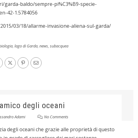
itori/garda-baldo/sempre-pi%C3%B9-specie-
ben-42-1.5784056
/2015/03/18/allarme-invasione-aliena-sul-garda/
biologia
,
lago di Garda
,
news
,
subacquea
 amico degli oceani
essandro Adami
No Comments
izia degli oceani che grazie alle proprietà di questo
 in grado di raccogliere dai mari sostanze