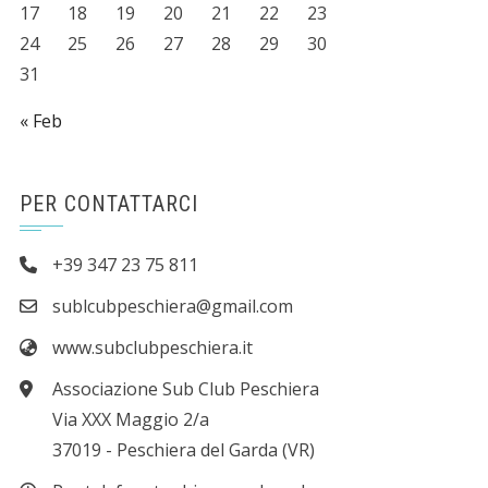
17
18
19
20
21
22
23
24
25
26
27
28
29
30
31
« Feb
PER CONTATTARCI
+39 347 23 75 811
sublcubpeschiera@gmail.com
www.subclubpeschiera.it
Associazione Sub Club Peschiera
Via XXX Maggio 2/a
37019 - Peschiera del Garda (VR)