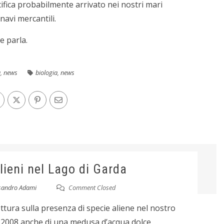
ifica probabilmente arrivato nei nostri mari
navi mercantili.
ne parla.
a
,
news
biologia
,
news
lieni nel Lago di Garda
sandro Adami
Comment Closed
ettura sulla presenza di specie aliene nel nostro
l 2008 anche di una medusa d’acqua dolce