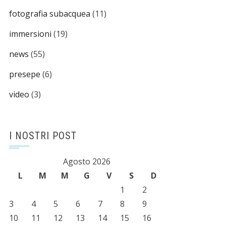
fotografia subacquea
(11)
immersioni
(19)
news
(55)
presepe
(6)
video
(3)
I NOSTRI POST
Agosto 2026
L
M
M
G
V
S
D
1
2
3
4
5
6
7
8
9
10
11
12
13
14
15
16