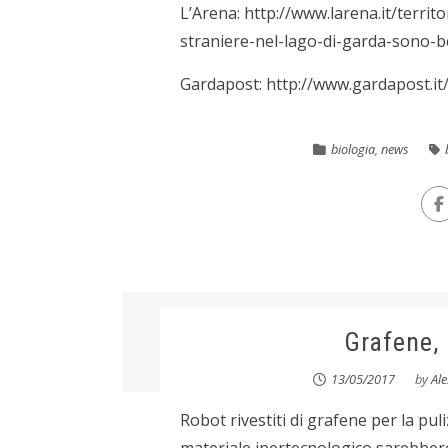
L’Arena: http://www.larena.it/terr
straniere-nel-lago-di-garda-sono-
Gardapost: http://www.gardapost.it
biologia
,
news
Grafene,
13/05/2017
by
Al
Robot rivestiti di grafene per la pul
materiale ipertecnologico sarebbero