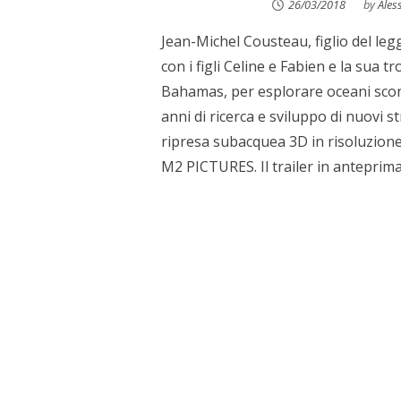
26/03/2018
by
Ales
Jean-Michel Cousteau, figlio del le
con i figli Celine e Fabien e la sua t
Bahamas, per esplorare oceani sconos
anni di ricerca e sviluppo di nuovi 
ripresa subacquea 3D in risoluzione 
M2 PICTURES. Il trailer in anteprim