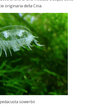
e originaria della Cina.
pedacusta sowerbii