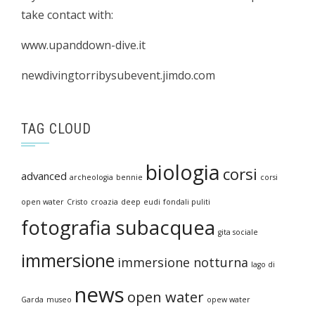
take contact with:
www.upanddown-dive.it
newdivingtorribysubevent.jimdo.com
TAG CLOUD
biologia
corsi
advanced
archeologia
bennie
corsi
open water
Cristo
croazia
deep
eudi
fondali puliti
fotografia subacquea
gita sociale
immersione
immersione notturna
lago di
news
open water
Garda
museo
opew water