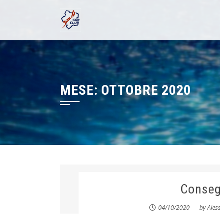
Skip
to
content
MESE:
OTTOBRE 2020
Conseg
04/10/2020
by
Ales