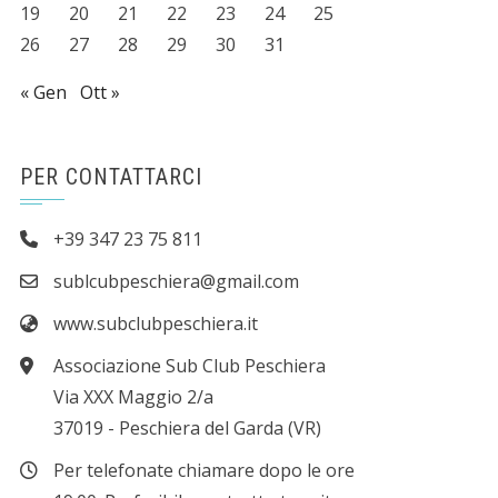
19
20
21
22
23
24
25
26
27
28
29
30
31
« Gen
Ott »
PER CONTATTARCI
+39 347 23 75 811
sublcubpeschiera@gmail.com
www.subclubpeschiera.it
Associazione Sub Club Peschiera
Via XXX Maggio 2/a
37019 - Peschiera del Garda (VR)
Per telefonate chiamare dopo le ore