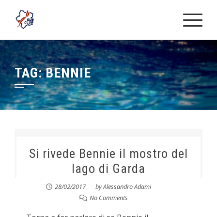
Skip
to
content
TAG:
BENNIE
Si rivede Bennie il mostro del
lago di Garda
28/02/2017
by
Alessandro Adami
No Comments