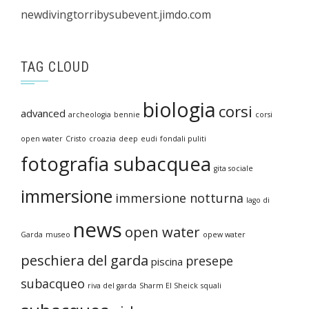
newdivingtorribysubevent.jimdo.com
TAG CLOUD
biologia
corsi
advanced
archeologia
bennie
corsi
open water
Cristo
croazia
deep
eudi
fondali puliti
fotografia subacquea
gita sociale
immersione
immersione notturna
lago di
news
open water
Garda
museo
opew water
peschiera del garda
presepe
piscina
subacqueo
riva del garda
Sharm El Sheick
squali