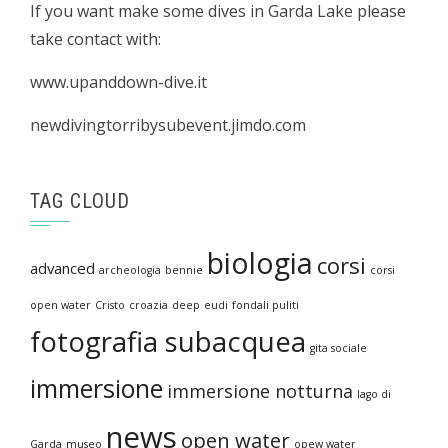
If you want make some dives in Garda Lake please
take contact with:
www.upanddown-dive.it
newdivingtorribysubevent.jimdo.com
TAG CLOUD
biologia
corsi
advanced
archeologia
bennie
corsi
open water
Cristo
croazia
deep
eudi
fondali puliti
fotografia subacquea
gita sociale
immersione
immersione notturna
lago di
news
open water
Garda
museo
opew water