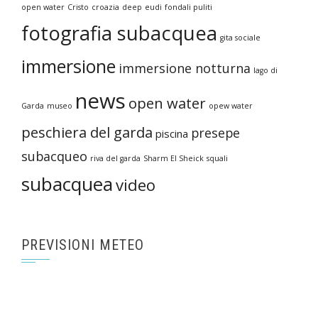
open water
Cristo
croazia
deep
eudi
fondali puliti
fotografia subacquea
gita sociale
immersione
immersione notturna
lago di
news
open water
Garda
museo
opew water
peschiera del garda
presepe
piscina
subacqueo
riva del garda
Sharm El Sheick
squali
subacquea
video
PREVISIONI METEO