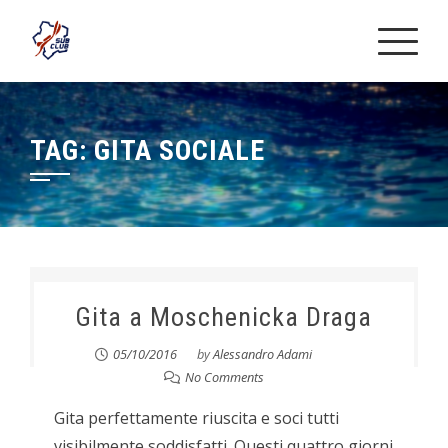
Skip
to
content
TAG:
GITA SOCIALE
Gita a Moschenicka Draga
05/10/2016
by
Alessandro Adami
No Comments
Gita perfettamente riuscita e soci tutti
visibilmente soddisfatti. Questi quattro giorni