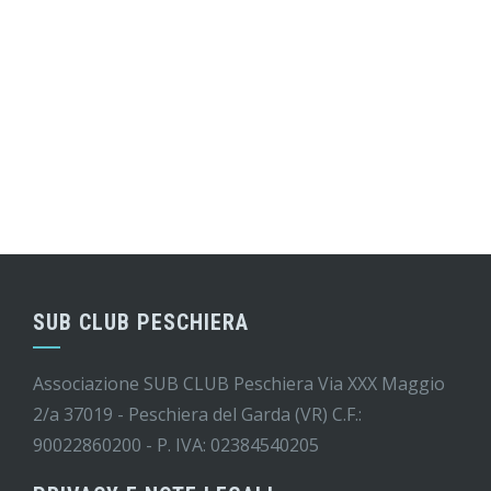
SUB CLUB PESCHIERA
Associazione SUB CLUB Peschiera Via XXX Maggio
2/a 37019 - Peschiera del Garda (VR) C.F.:
90022860200 - P. IVA: 02384540205