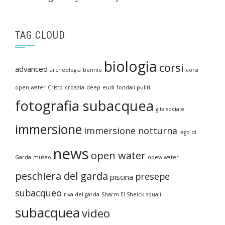
TAG CLOUD
biologia
corsi
advanced
archeologia
bennie
corsi
open water
Cristo
croazia
deep
eudi
fondali puliti
fotografia subacquea
gita sociale
immersione
immersione notturna
lago di
news
open water
Garda
museo
opew water
peschiera del garda
presepe
piscina
subacqueo
riva del garda
Sharm El Sheick
squali
subacquea
video