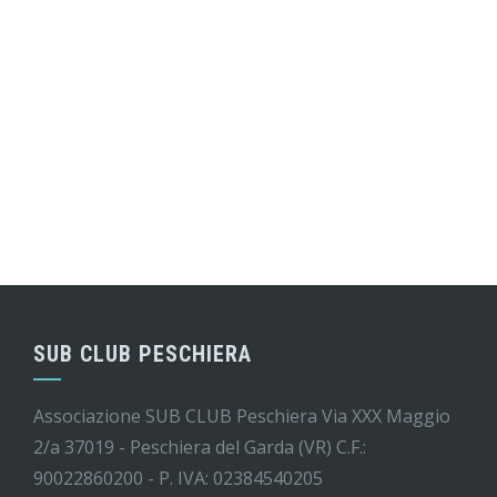
SUB CLUB PESCHIERA
Associazione SUB CLUB Peschiera Via XXX Maggio
2/a 37019 - Peschiera del Garda (VR) C.F.:
90022860200 - P. IVA: 02384540205