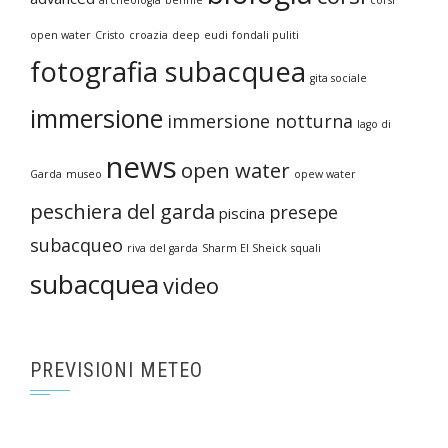
open water
Cristo
croazia
deep
eudi
fondali puliti
fotografia subacquea
gita sociale
immersione
immersione notturna
lago di
news
open water
Garda
museo
opew water
peschiera del garda
presepe
piscina
subacqueo
riva del garda
Sharm El Sheick
squali
subacquea
video
PREVISIONI METEO