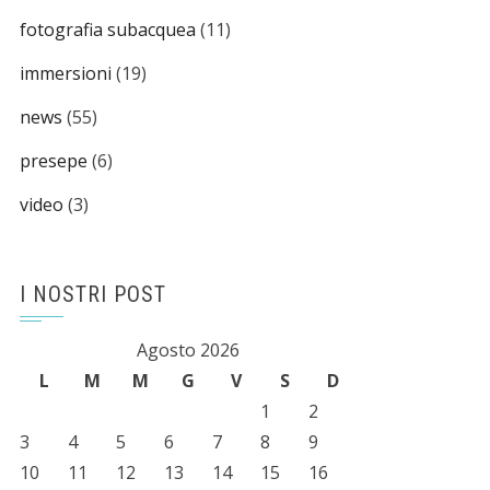
fotografia subacquea
(11)
immersioni
(19)
news
(55)
presepe
(6)
video
(3)
I NOSTRI POST
Agosto 2026
L
M
M
G
V
S
D
1
2
3
4
5
6
7
8
9
10
11
12
13
14
15
16