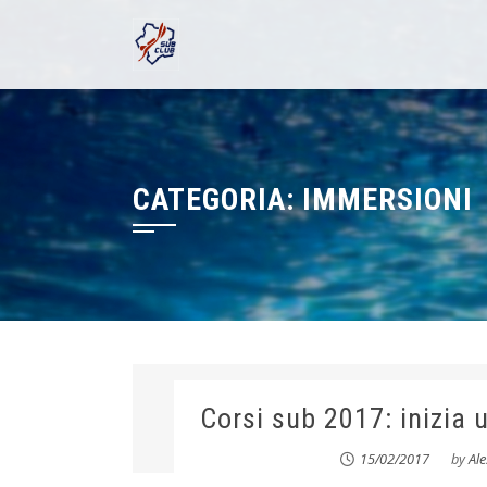
Skip
to
content
CATEGORIA:
IMMERSIONI
Corsi sub 2017: inizia
15/02/2017
by
Al