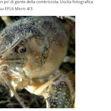
po’ di gente della combriccola. Uscita fotografica
u EPL6 Micro 4/3.