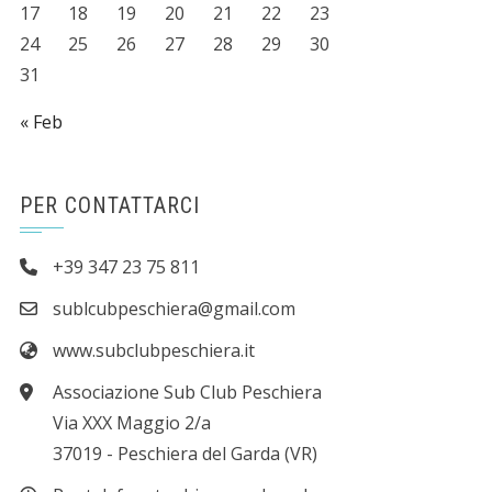
17
18
19
20
21
22
23
24
25
26
27
28
29
30
31
« Feb
PER CONTATTARCI
+39 347 23 75 811
sublcubpeschiera@gmail.com
www.subclubpeschiera.it
Associazione Sub Club Peschiera
Via XXX Maggio 2/a
37019 - Peschiera del Garda (VR)