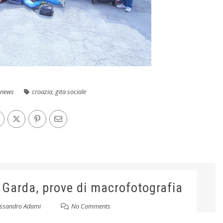
news
croazia
,
gita sociale
 Garda, prove di macrofotografia
essandro Adami
No Comments