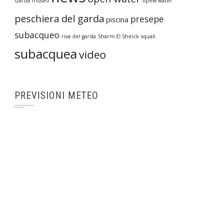
Garda
museo
opew water
peschiera del garda
presepe
piscina
subacqueo
riva del garda
Sharm El Sheick
squali
subacquea
video
PREVISIONI METEO